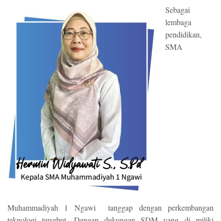
Sebagai
lembaga
pendidikan,
SMA
Muhammadiyah 1 Ngawi tanggap dengan perkembangan
teknologi tersebut. Dengan dukungan SDM yang di miliki