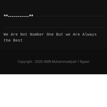
**-----------**
We Are Not Number One But we Are Always
the Best
Copyright - 2020-SMA Muhammadiyah 1 Ngawi