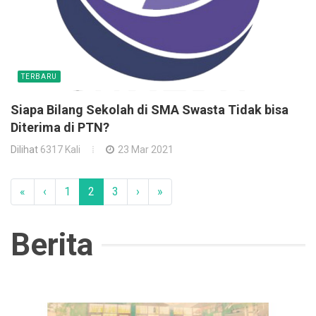
TERBARU
Siapa Bilang Sekolah di SMA Swasta Tidak bisa
Diterima di PTN?
Dilihat
6317 Kali
23 Mar 2021
«
‹
1
2
3
›
»
Berita