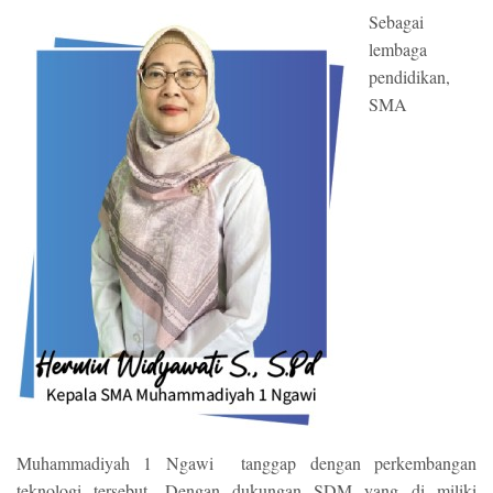
Sebagai
lembaga
pendidikan,
SMA
Muhammadiyah 1 Ngawi tanggap dengan perkembangan
teknologi tersebut. Dengan dukungan SDM yang di miliki