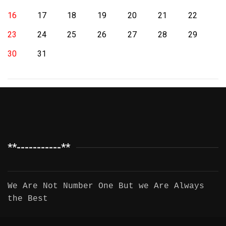
16
17
18
19
20
21
22
23
24
25
26
27
28
29
30
31
**-----------**
We Are Not Number One But we Are Always
the Best