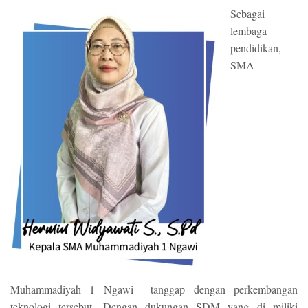
Sebagai
lembaga
pendidikan,
SMA
Muhammadiyah 1 Ngawi tanggap dengan perkembangan
teknologi tersebut. Dengan dukungan SDM yang di miliki