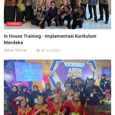
TERBARU
In House Training - Implementasi Kurikulum
Merdeka
Dilihat
988 Kali
20 Jul 2024