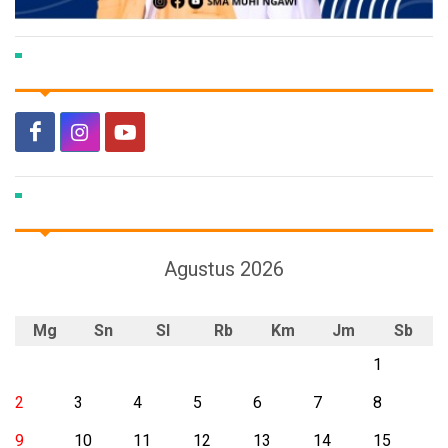
Agustus 2026
Mg
Sn
Sl
Rb
Km
Jm
Sb
1
2
3
4
5
6
7
8
9
10
11
12
13
14
15