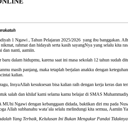
ONLINE
arakatuh
h 1 Ngawi , Tahun Pelajaran 2025/2026 yang ibu banggakan. Alhamdul
nikmat, rahmat dan hidayah serta kasih sayangNya yang selalu kita ras
 dan nanti, aamiin.
ar baru dalam hidupmu, karena saat ini masa sekolah 12 tahun sudah di
panmu masih panjang, maka tetaplah berjalan anakku dengan keteguhan 
intai kalian.
gu, InsyaAllah kesuksesan bisa kalian raih dengan kerja keras dan ten
 untuk salah dan khilaf kami selama kamu belajar di SMAS Muhammad
MUhi Ngawi dengan kebanggaan didada, baktikan diri mu pada Nusa d
ga Allah subhanahu wata’ala selalu melindungi kita semua, Aamiin Ya
adalah Yang Terbaik, Kelulusan Ini Bukan Mengukur Pandai Tidakny