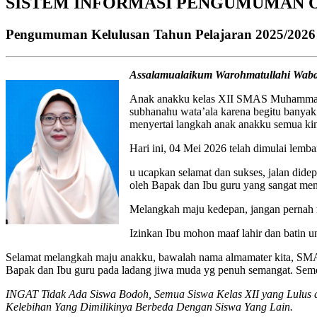
SISTEM INFORMASI PENGUMUMAN 
Pengumuman Kelulusan Tahun Pelajaran 2025/2026
Assalamualaikum Warohmatullahi Wab
Anak anakku kelas XII SMAS Muhammadiya
subhanahu wata’ala karena begitu banyak 
menyertai langkah anak anakku semua kini
Hari ini, 04 Mei 2026 telah dimulai lemb
u ucapkan selamat dan sukses, jalan dide
oleh Bapak dan Ibu guru yang sangat menc
Melangkah maju kedepan, jangan pernah ra
Izinkan Ibu mohon maaf lahir dan batin
Selamat melangkah maju anakku, bawalah nama almamater kita, SMA 
Bapak dan Ibu guru pada ladang jiwa muda yg penuh semangat. Semo
INGAT Tidak Ada Siswa Bodoh, Semua Siswa Kelas XII yang Lulus 
Kelebihan Yang Dimilikinya Berbeda Dengan Siswa Yang Lain.