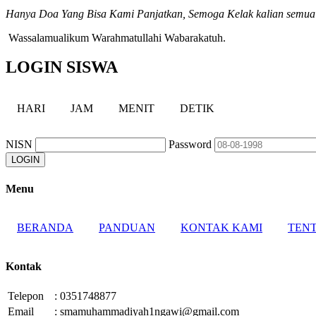
Hanya Doa Yang Bisa Kami Panjatkan, Semoga Kelak kalian semua 
Wassalamualikum Warahmatullahi Wabarakatuh.
LOGIN SISWA
HARI
JAM
MENIT
DETIK
NISN
Password
Menu
BERANDA
PANDUAN
KONTAK KAMI
TENT
Kontak
Telepon
:
0351748877
Email
:
smamuhammadiyah1ngawi@gmail.com