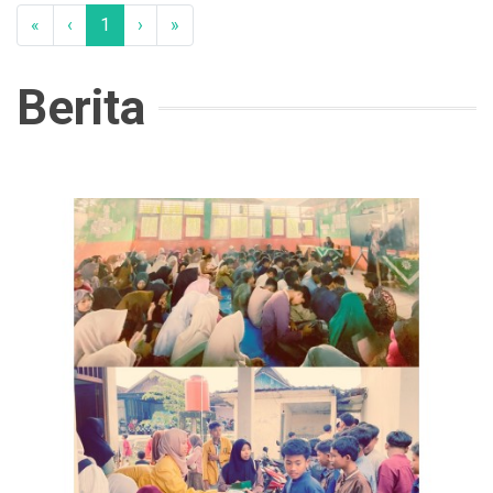
«
‹
1
›
»
Berita