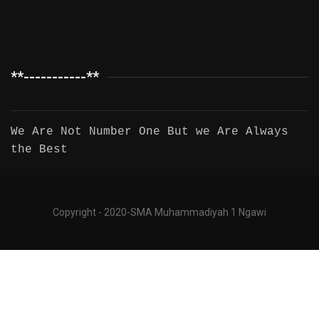
**-----------**
We Are Not Number One But we Are Always
the Best
Copyright - 2020-SMA Muhammadiyah 1 Ngawi