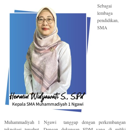
Sebagai
lembaga
pendidikan,
SMA
Muhammadiyah 1 Ngawi tanggap dengan perkembangan
teknologi tersebut. Dengan dukungan SDM yang di miliki