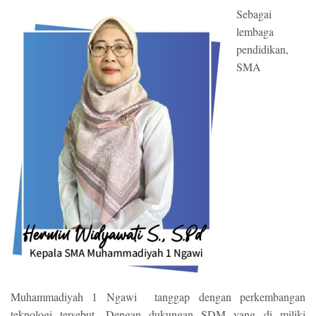
Sebagai
lembaga
pendidikan,
SMA
Muhammadiyah 1 Ngawi tanggap dengan perkembangan
teknologi tersebut. Dengan dukungan SDM yang di miliki